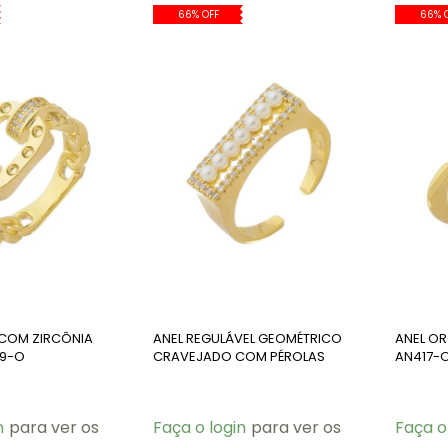
66% OFF
66% 
 COM ZIRCÔNIA
ANEL REGULÁVEL GEOMÉTRICO
ANEL O
29-O
CRAVEJADO COM PÉROLAS
AN417-
AN419-O
n
para ver os
Faça o login
para ver os
Faça o