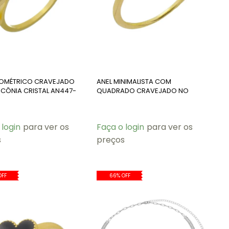
EOMÉTRICO CRAVEJADO
ANEL MINIMALISTA COM
CÔNIA CRISTAL AN447-
QUADRADO CRAVEJADO NO
OURO AN428-O
 login
para ver os
Faça o login
para ver os
s
preços
OFF
66% OFF