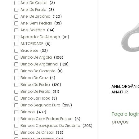
Anel De Cristal
(3)
Anel De Pérola
(3)
Anel De Zircônia
(120)
Anel Sem Pedras
(33)
Anel Solitário
(34)
Aparador De Aliança
(16)
AUTORIDADE
(8)
Bracelete
(32)
Brinco De Argola
(106)
Brinco De Argolinha
(128)
Brinco De Corrente
(8)
Brinco De Cruz
(5)
Brinco De Pedra
(120)
ANEL ORGÂNI
Brinco De Pérola
(51)
AN417-R
Brinco Ear Hook
(3)
Brinco Segundo Furo
(235)
Brincos
(437)
Faça o logi
Brincos Com Pedras Fusion
(6)
preços
Brincos Cravejados De Zircônia
(203)
Brincos De Cristal
(33)