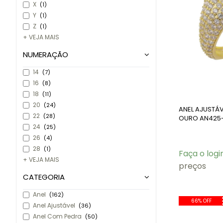
X
(1)
Y
(1)
Z
(1)
+ VEJA MAIS
NUMERAÇÃO
14
(7)
16
(8)
18
(11)
20
(24)
ANEL AJUSTÁ
22
(28)
OURO AN425
24
(25)
26
(4)
28
(1)
Faça o logi
+ VEJA MAIS
preços
CATEGORIA
Anel
(162)
66% OFF
Anel Ajustável
(36)
Anel Com Pedra
(50)