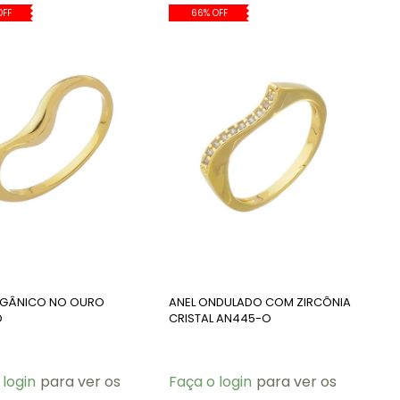
OFF
66% OFF
RGÂNICO NO OURO
ANEL ONDULADO COM ZIRCÔNIA
O
CRISTAL AN445-O
 login
para ver os
Faça o login
para ver os