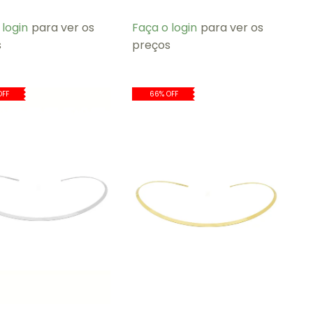
 login
para ver os
Faça o login
para ver os
s
preços
OFF
66% OFF