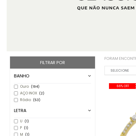
FORAM ENCON
FILTRAR POR
Ordenar por:
BANHO
Ouro
66% OFF
(194)
AÇO INOX
(2)
Ródio
(53)
LETRA
U
(1)
P
(1)
M
(1)