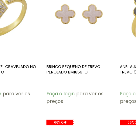
VEL CRAVEJADO NO
BRINCO PEQUENO DE TREVO
ANEL AJ
-O
PEROLADO BM1856-O
TREVO 
n
para ver os
Faça o login
para ver os
Faça o
preços
preço
66% OFF
66% 