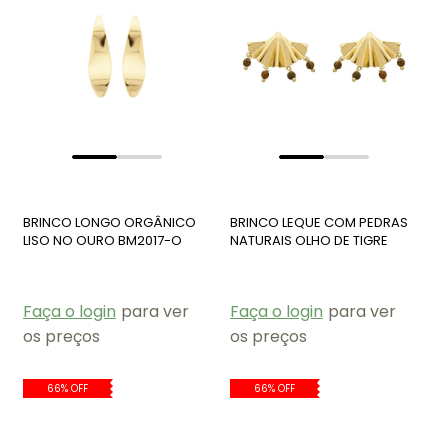
BRINCO LONGO ORGÂNICO
BRINCO LEQUE COM PEDRAS
LISO NO OURO BM2017-O
NATURAIS OLHO DE TIGRE
BM2020-O
Faça o login
para ver
Faça o login
para ver
os preços
os preços
66% OFF
66% OFF