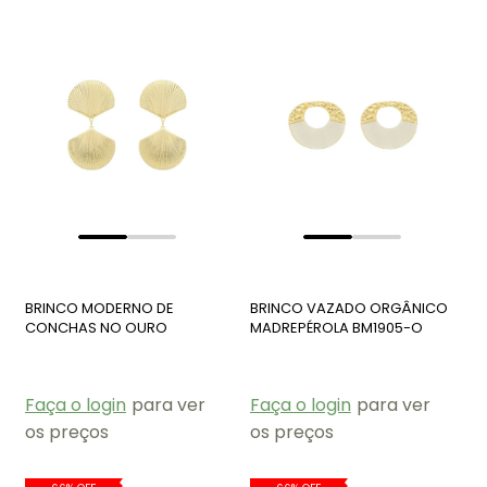
BRINCO MODERNO DE
BRINCO VAZADO ORGÂNICO
CONCHAS NO OURO
MADREPÉROLA BM1905-O
BM1929-O
Faça o login
para ver
Faça o login
para ver
os preços
os preços