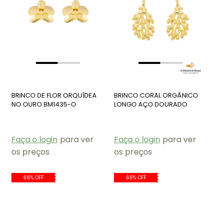
BRINCO DE FLOR ORQUÍDEA
BRINCO CORAL ORGÂNICO
NO OURO BM1435-O
LONGO AÇO DOURADO
BM2155-AD
Faça o login
para ver
Faça o login
para ver
os preços
os preços
66% OFF
66% OFF