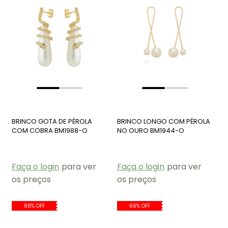
BRINCO GOTA DE PÉROLA
BRINCO LONGO COM PÉROLA
COM COBRA BM1988-O
NO OURO BM1944-O
Faça o login
para ver
Faça o login
para ver
os preços
os preços
66% OFF
66% OFF