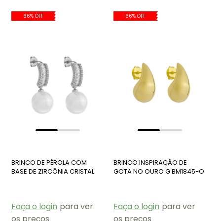
66% OFF
66% OFF
BRINCO DE PÉROLA COM
BRINCO INSPIRAÇÃO DE
BASE DE ZIRCÔNIA CRISTAL
GOTA NO OURO G BM1845-O
BM1817-R
Faça o login
para ver
Faça o login
para ver
os preços
os preços