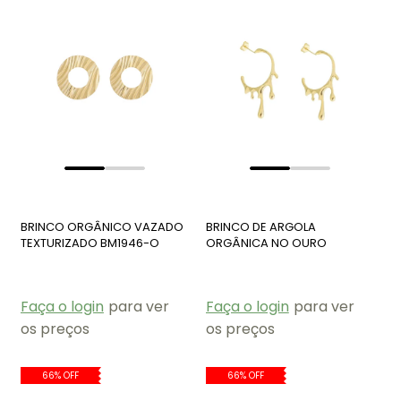
BRINCO ORGÂNICO VAZADO
BRINCO DE ARGOLA
TEXTURIZADO BM1946-O
ORGÂNICA NO OURO
BM1921-O
Faça o login
para ver
Faça o login
para ver
os preços
os preços
66% OFF
66% OFF