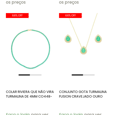
os preços
os preços
66% OFF
66% OFF
COLAR RIVIERA QUE NÃO VIRA
CONJUNTO GOTA TURMALINA
TURMALINA DE 4MM CO448-
FUSION CRAVEJADO OURO
O
CJ184-O
Faça o login
para ver
Faça o login
para ver