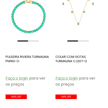
PULSEIRA RIVIERA TURMALINA
COLAR COM GOTAS
PM160-O
TURMALINA CJ207-O
Faça o login
para ver
Faça o login
para ver
os preços
os preços
66% OFF
66% OFF