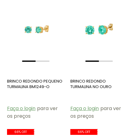
BRINCO REDONDO PEQUENO
BRINCO REDONDO
TURMALINA BM1249-O
TURMALINA NO OURO
BM1250-O
Faça o login
para ver
Faça o login
para ver
os preços
os preços
66% OFF
66% OFF