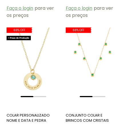
Faça o login
para ver
Faça o login
para ver
os preços
os preços
66% OFF
66% OFF
COLAR PERSONALIZADO
CONJUNTO COLAR E
NOME E DATA E PEDRA
BRINCOS COM CRISTAIS
TURMALINA PP058-O
REDONDOS TURMALINA