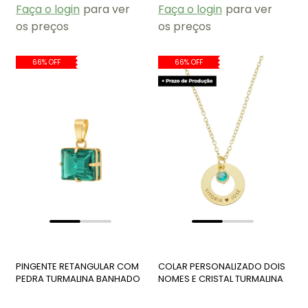
Faça o login
para ver
Faça o login
para ver
os preços
os preços
66% OFF
66% OFF
PINGENTE RETANGULAR COM
COLAR PERSONALIZADO DOIS
PEDRA TURMALINA BANHADO
NOMES E CRISTAL TURMALINA
A OURO PG187-O
PP059-O