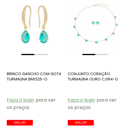
BRINCO GANCHO COM GOTA
CONJUNTO CORAÇÃO
TURMALINA BM1325-O
TURMALINA OURO CJ194-O
Faça o login
para ver
Faça o login
para ver
os preços
os preços
66% OFF
66% OFF