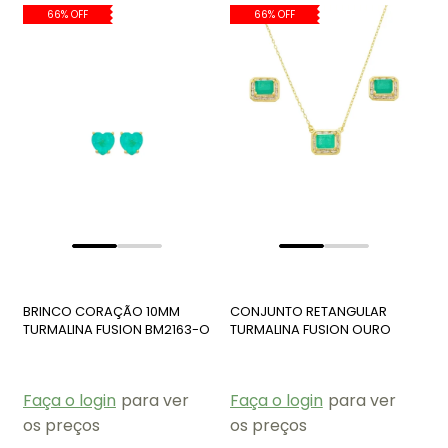
66% OFF
66% OFF
BRINCO CORAÇÃO 10MM
CONJUNTO RETANGULAR
TURMALINA FUSION BM2163-O
TURMALINA FUSION OURO
CJ181-O
Faça o login
para ver
Faça o login
para ver
os preços
os preços