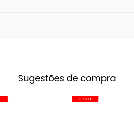
:
as como paredes, bordas de piscinas ou areia,
micos (sabonetes, cremes, shampoos, detergentes, álcoo
servado claramente mau uso do produto pelo consumido
Sugestões de compra
que acidental ou proposital.
ável
F
66% OFF
e do banho de metais nobres, que além da qualidade exc
lergênico é para produtos que possuem componentes de
so, ouro ou ródio.