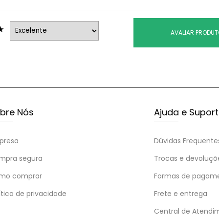
AVALIAR PRODU
bre Nós
Ajuda e Supor
presa
Dúvidas Frequente
mpra segura
Trocas e devoluçõ
mo comprar
Formas de pagam
ítica de privacidade
Frete e entrega
Central de Atendi