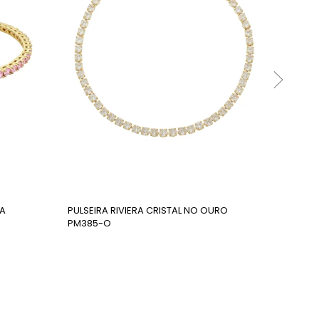
TA
PULSEIRA RIVIERA CRISTAL NO OURO
PULSEIR
PM385-O
PM420