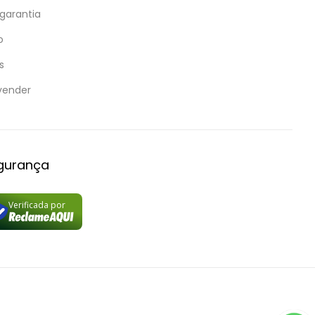
 garantia
o
s
vender
egurança
Verificada por