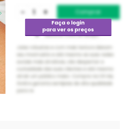
-
+
Faça o login
para ver os preços
Adicionar à lista de desejos
Joias robustas e com mais textura deixam
seu mostruário e até mesmo as suas redes
sociais mais atrativas, vão despertar a
curiosidade das suas clientes e até mesmo
atrair um público maior. Compre na Oh My
Gold e garanta semijoias de alta qualidade
para re