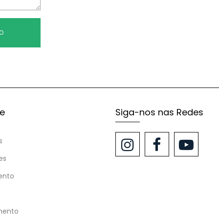
TO
te
Siga-nos nas Redes
s
es
ento
mento