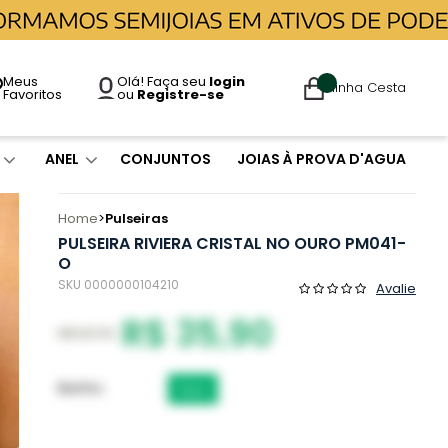
Meus
Olá! Faça seu
login
Minha Cesta
Favoritos
ou
Registre-se
ANEL
CONJUNTOS
JOIAS À PROVA D'AGUA
Home
Pulseiras
PULSEIRA RIVIERA CRISTAL NO OURO PM041-
O
SKU 0000000104210
Avalie
R$ 35,90
R$ 107,70
Banho
Ouro