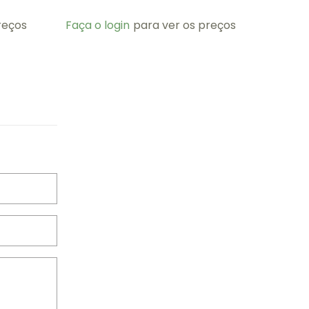
reços
Faça o login
para ver os preços
Faça o