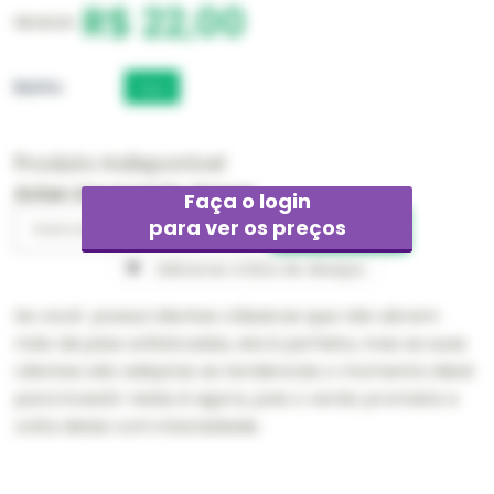
R$ 22,00
R$ 66,00
Banho
Ouro
Produto Indisponível
Avise-me quando chegar
Faça o login
para ver os preços
Adicionar à lista de desejos
Se você possui clientes clássicas que não abrem
mão de joias sofisticadas, ela é perfeita, mas se suas
clientes são adeptas as tendencias o momento ideal
para investir nelas é agora, pois o verão promete a
volta delas com intensidade.