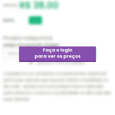
R$ 38,00
R$ 114,00
Banho
Ouro
Produto Indisponível
Avise-me quando chegar
Faça o login
para ver os preços
Adicionar à lista de desejos
A pulseira é um acessório complementar essencial
para suas clientes que buscam estilo e facilidade no
dia a dia. Aposte em uma pulseira leve e delicada
para oferecer conforto e praticidade no dia a dia das
suas clientes.