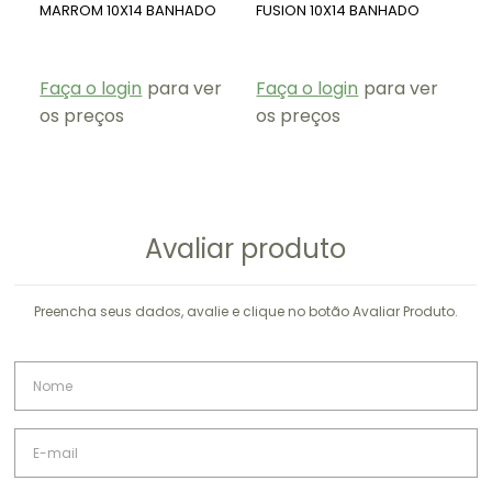
pessoa apresentar alergia ao próprio metal
MARROM 10X14 BANHADO
FUSION 10X14 BANHADO
10
OURO PG183-O
OURO PG183-O
PG
precioso, ouro ou ródio.
Nossas peças não possuem níquel.
Faça o login
para ver
Faça o login
para ver
Fa
os preços
os preços
os
Avaliar produto
Preencha seus dados, avalie e clique no botão Avaliar Produto.