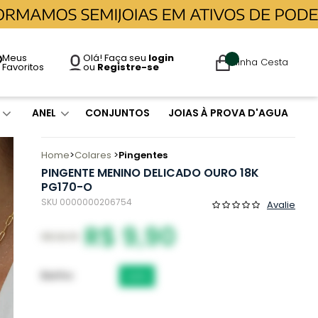
Meus
Olá! Faça seu
login
Minha Cesta
Favoritos
ou
Registre-se
ANEL
CONJUNTOS
JOIAS À PROVA D'AGUA
Home
Colares
Pingentes
PINGENTE MENINO DELICADO OURO 18K
PG170-O
SKU 0000000206754
Avalie
R$ 9,90
R$ 29,70
Banho
OURO