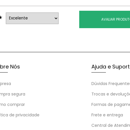
AVALIAR PRODU
bre Nós
Ajuda e Supor
presa
Dúvidas Frequente
mpra segura
Trocas e devoluçõ
mo comprar
Formas de pagam
ítica de privacidade
Frete e entrega
Central de Atendi