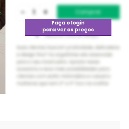
-
+
Faça o login
para ver os preços
Adicionar à lista de desejos
Suas clientes buscam praticidade, delicadeza
e design fino? As argolinhas são essenciais
para o seu mostruário. Aposte nesse
acessório e leve mais possibilidades para
clientes com estilo minimalista e casual e
mulheres que tem 2º e 3º furo na orelha!