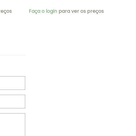
reços
Faça o login
para ver os preços
Faça o