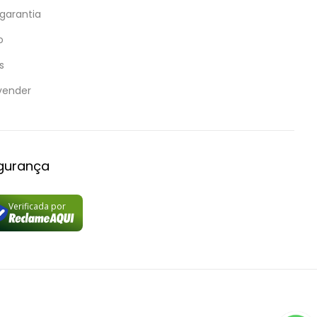
 garantia
o
s
vender
egurança
Verificada por