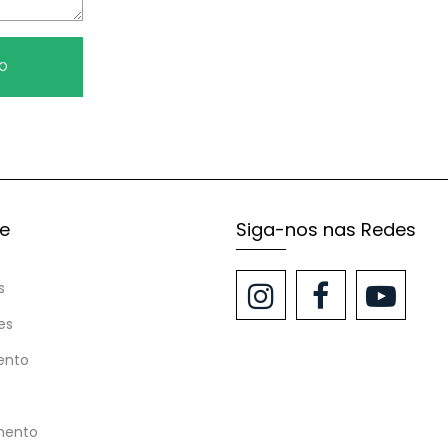
TO
te
Siga-nos nas Redes
s
es
ento
mento