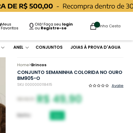
Meus
Olá! Faça seu
login
Minha Cesta
Favoritos
ou
Registre-se
ANEL
CONJUNTOS
JOIAS À PROVA D'AGUA
Home
Brincos
CONJUNTO SEMANINHA COLORIDA NO OURO
BM905-O
SKU 0000000118415
Avalie
R$ 49,90
R$ 149,70
Banho
Ouro