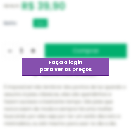
R$ 39,90
R$ 119,70
Banho
Ouro
-
+
Faça o login
para ver os preços
Adicionar à lista de desejos
É impossível não lembrar dos pontos de luz quando o
assunto é joias clássicas, eles são queridinhos e
fazem sucesso a bastante tempo. São joias que
nunca saem de moda e sempre há uma mulher
buscando por eles seja por ter um estilo discreto e
minimalista, ou até mesmo para usar no dia a dia.