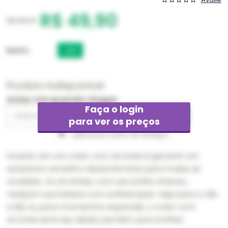
R$ 49,90
R$ 149,70
Banho
O/R
Produto Indisponível
Avise-me quando chegar
Faça o login
para ver os preços
Adicionar à lista de desejos
Investir em um colar com zircônia é garantir um
acessório versátil e deslumbrante para todas as
ocasiões. As zircônias, com seu brilho intenso,
realçam sua beleza com sofisticação. Seja para o dia
a dia ou para momentos especiais, o colar com
zircônia será seu aliado perfeito para brilhar.