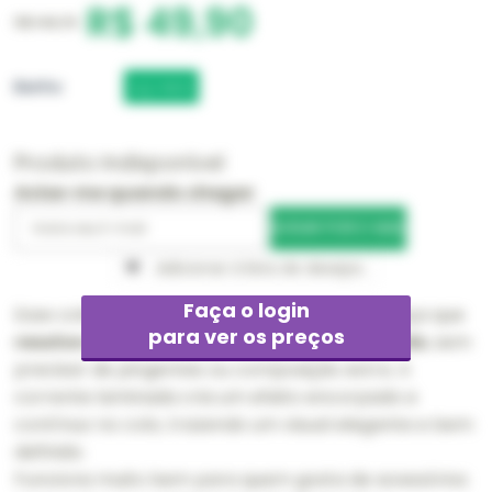
R$ 49,90
R$ 149,70
Banho
AÇO INOX
Produto Indisponível
Avise-me quando chegar
Adicionar à lista de desejos
Faça o login
Esse colar é ideal para quem procura uma peça que
para ver os preços
resolve o visual com presença e praticidade
, sem
precisar de pingentes ou composição extra. A
corrente laminada cria um efeito encorpado e
contínuo no colo, trazendo um visual elegante e bem
definido.
Funciona muito bem para quem gosta de acessórios