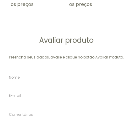
risco alérgico, terá reação somente se a
os preços
os preços
os
pessoa apresentar alergia ao próprio metal
precioso, ouro ou ródio.
Nossas peças não possuem níquel.
Avaliar produto
Preencha seus dados, avalie e clique no botão Avaliar Produto.