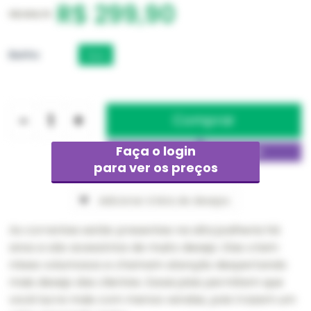
R$ 299,90
R$ 899,70
Banho
Ouro
-
+
Faça o login
para ver os preços
Adicionar à lista de desejos
As correntes estão presentes na alta joalheria há
anos e são acessórios de muito desejo. Elas criam
mixes volumosos e chamam atenção despertando
mais desejo das clientes. Essas joias permitem que
você lucre mais com menos vendas, pois trazem um