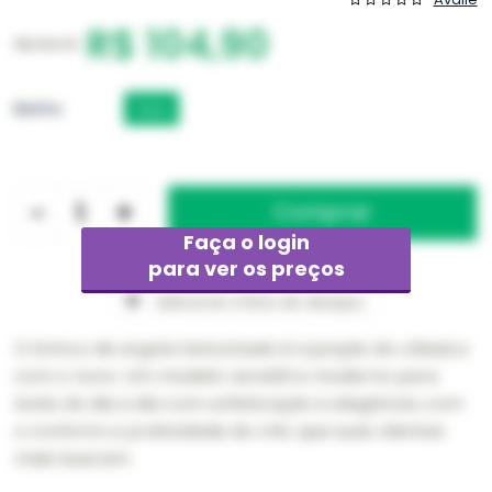
R$ 104,90
R$ 314,70
Banho
Ouro
-
+
Faça o login
para ver os preços
Adicionar à lista de desejos
O brinco de argola texturizado é a junção do clássico
com o novo. Um modelo versátil e moderno para
looks do dia a dia com sofisticação e elegância, com
o conforto e praticidade do chic que suas clientes
mais buscam.