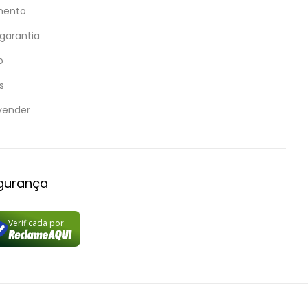
mento
 garantia
o
s
vender
egurança
Verificada por