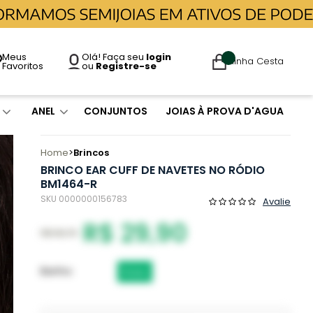
Meus
Olá! Faça seu
login
Minha Cesta
Favoritos
ou
Registre-se
ANEL
CONJUNTOS
JOIAS À PROVA D'AGUA
Home
Brincos
BRINCO EAR CUFF DE NAVETES NO RÓDIO
BM1464-R
SKU 0000000156783
Avalie
R$ 29,90
R$ 89,70
Banho
Ródio