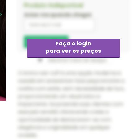
Produto Indisponível
Avise-me quando chegar
Faça o login
para ver os preços
Adicionar à lista de desejos
O brinco ear cuff é uma opção moderna e
ousada em acessórios! Essa peça envolve a
orelha com estilo, sem necessidade de furo,
proporcionando um visual único e
impactante. Surpreenda suas clientes com
essa joia versátil, oferecendo a elas a
oportunidade de destacarem-se com
elegância e originalidade em qualquer
ocasião.