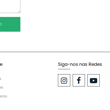
TO
te
Siga-nos nas Redes
s
es
ento