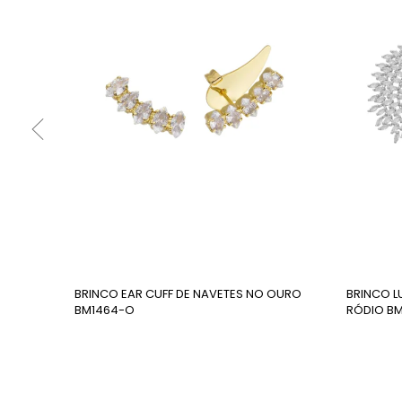
todos os produtos, lembrando que o termo hipoa
pessoa apresentar alergia ao próprio metal precio
Nossas peças não possuem níquel.
BRINCO EAR CUFF DE NAVETES NO OURO
BRINCO L
BM1464-O
RÓDIO BM