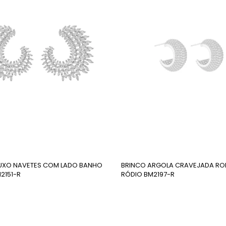
lergênico é para produtos que possuem componentes de
so, ouro ou ródio.
UXO NAVETES COM LADO BANHO
BRINCO ARGOLA CRAVEJADA RO
2151-R
RÓDIO BM2197-R