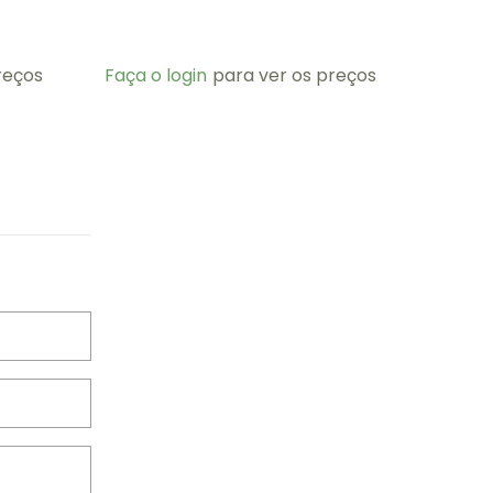
reços
Faça o login
para ver os preços
Faça o