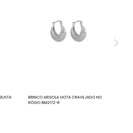
 baixo risco alérgico, terá reação somente se a
BUSTA
BRINCO ARGOLA GOTA CRAVEJADO NO
BRINCO
RÓDIO BM2172-R
BM2196