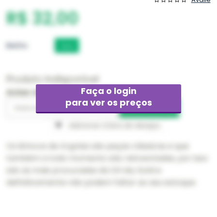
R$ 32,00
Banho
Ouro
Produto Indisponível
Faça o login
Avise-me quando chegar
para ver os preços
Adicionar à lista de desejos
Os Brincos de Argolas são peças clássicas e que
também a todo momento são reinventadas, por isso
são as mais procuradas da Oh My Gold e
definitivamente não podem faltar ao seu estoque.