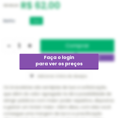
R$ 62,00
R$ 186,00
Banho
Ouro
-
+
Faça o login
para ver os preços
Adicionar à lista de desejos
Os braceletes são semijoias de luxo e sofisticação,
que além do valor agregado te dá a possibilidade de
atingir públicos com maior poder aquisitivo, dispostos
a gastar um ticket maior. Além disso, com eles você
consegue uma margem de lucro e precificação