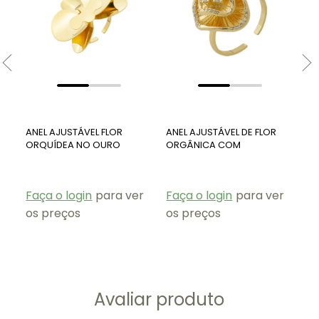
ANEL AJUSTÁVEL FLOR
ANEL AJUSTÁVEL DE FLOR
BR
ORQUÍDEA NO OURO
ORGÂNICA COM
CR
AN600-O
MICROZIRCÔNIAS AN510-O
P
Faça o login
para ver
Faça o login
para ver
Fa
os preços
os preços
os
Avaliar produto