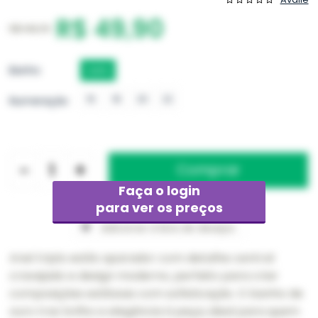
R$ 49,90
R$ 149,70
Banho
OURO
16
18
20
22
Numeração
-
+
Faça o login
para ver os preços
Adicionar à lista de desejos
Anel triplo estilo aparador com detalhe central
cravejado e design moderno, perfeito para criar
composições estilosas com sofisticação. O banho de
ouro traz brilho e elegância à peça, ideal para quem