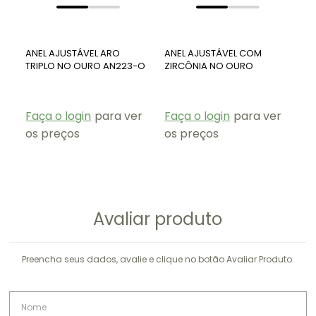
tecnologia hipoalérgica em todos os produtos,
lembrando que o termo hipoalergênico é para
produtos que possuem componentes de baixo
risco alérgico, terá reação somente se a
ANEL AJUSTÁVEL ARO
ANEL AJUSTÁVEL COM
AN
pessoa apresentar alergia ao próprio metal
TRIPLO NO OURO AN223-O
ZIRCÔNIA NO OURO
ZI
AN264-O
OU
precioso, ouro ou ródio.
Nossas peças não possuem níquel.
Faça o login
para ver
Faça o login
para ver
Fa
os preços
os preços
os
Avaliar produto
Preencha seus dados, avalie e clique no botão Avaliar Produto.