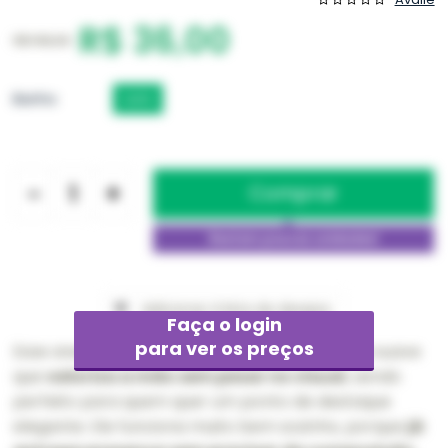
R$ 36,00
R$ 108,00
Banho
OURO
-
+
Adicionar à lista de desejos
Faça o login
para ver os preços
Esse anel tem um desenho floral com volume suave
que
valoriza a mão sem pesar no visual
, sendo
perfeito para quem quer um ponto de destaque
elegante. Ele funciona muito bem sozinho, porque
já