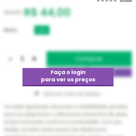
R$ 44,00
R$ 132,00
Banho
Ouro
-
+
Faça o login
para ver os preços
Adicionar à lista de desejos
Os anéis ajustáveis oferecem a flexibilidade perfeita
para se adaptarem a diferentes tamanhos de dedo,
proporcionando conforto e praticidade. Com seu
design versátil, essas peças são ideais para