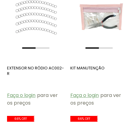
EXTENSOR NO RÓDIO AC002-
KIT MANUTENÇÃO
R
Faça o login
para ver
Faça o login
para ver
os preços
os preços
66% OFF
66% OFF