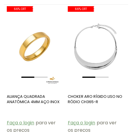
66% OFF
66% OFF
ALIANÇA QUADRADA
CHOKER ARO RÍGIDO LISO NO
ANATÔMICA 4MM AÇO INOX
RÓDIO CH365-R
DOURADO AN523-AD
Faça o login
para ver
Faça o login
para ver
os preços
os preços