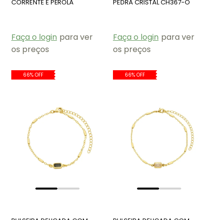
CORRENTE E PÉROLA
PEDRA CRISTAL CH367-O
BARROCA BM2042-O
Faça o login
para ver
Faça o login
para ver
os preços
os preços
66% OFF
66% OFF