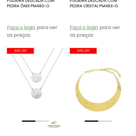
PULSEIRA DELICADA COM
PULSEIRA DELICADA COM
PEDRA ÔNIX PM483-O
PEDRA CRISTAL PM483-O
Faça o login
para ver
Faça o login
para ver
os preços
os preços
66% OFF
66% OFF