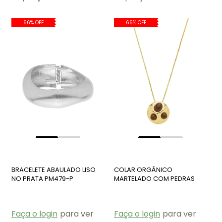
66% OFF
66% OFF
BRACELETE ABAULADO LISO
COLAR ORGÂNICO
NO PRATA PM479-P
MARTELADO COM PEDRAS
MARROM CO790-O
Faça o login
para ver
Faça o login
para ver