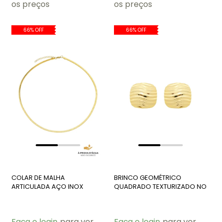
os preços
os preços
66% OFF
66% OFF
COLAR DE MALHA
BRINCO GEOMÉTRICO
ARTICULADA AÇO INOX
QUADRADO TEXTURIZADO NO
DOURADO CO794-AD
OURO BM2047-O
Faça o login
para ver
Faça o login
para ver