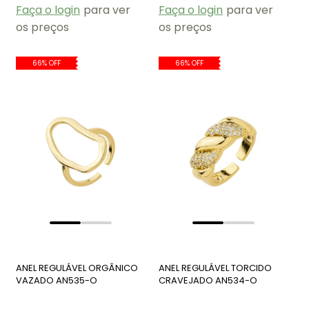
Faça o login
para ver
Faça o login
para ver
os preços
os preços
66% OFF
66% OFF
ANEL REGULÁVEL ORGÂNICO
ANEL REGULÁVEL TORCIDO
VAZADO AN535-O
CRAVEJADO AN534-O