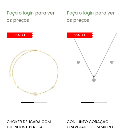
Faça o login
para ver
Faça o login
para ver
os preços
os preços
66% OFF
66% OFF
CHOKER DELICADA COM
CONJUNTO CORAÇÃO
TUBINHOS E PÉROLA
CRAVEJADO COM MICRO