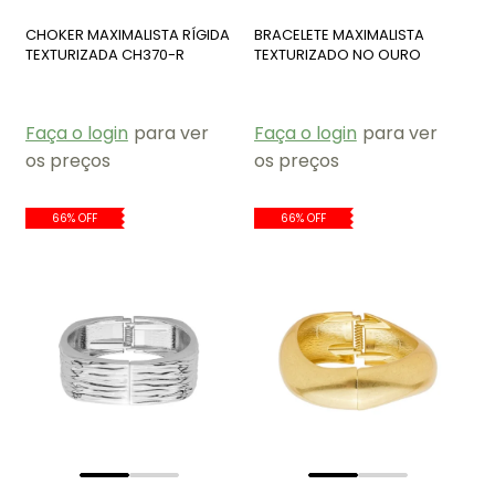
CHOKER MAXIMALISTA RÍGIDA
BRACELETE MAXIMALISTA
TEXTURIZADA CH370-R
TEXTURIZADO NO OURO
PM478-O
Faça o login
para ver
Faça o login
para ver
os preços
os preços
66% OFF
66% OFF