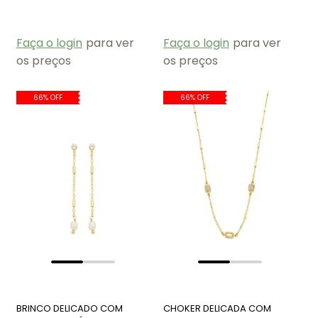
BARROCA CH366-O
ZIRCÔNIAS CJ128-R
Faça o login
para ver
Faça o login
para ver
os preços
os preços
66% OFF
66% OFF
BRINCO DELICADO COM
CHOKER DELICADA COM