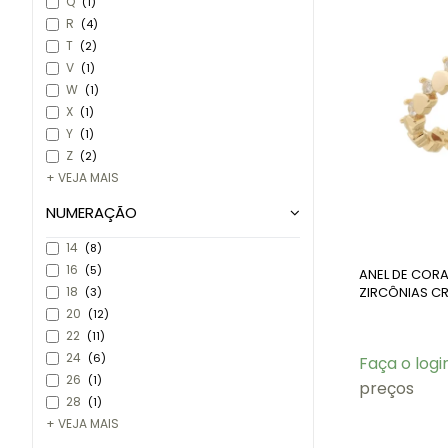
Q
(1)
R
(4)
T
(2)
V
(1)
W
(1)
X
(1)
Y
(1)
Z
(2)
+ VEJA MAIS
NUMERAÇÃO
14
(8)
16
(5)
ANEL DE CO
ZIRCÔNIAS CR
18
(3)
20
(12)
22
(11)
24
(6)
Faça o logi
26
(1)
preços
28
(1)
+ VEJA MAIS