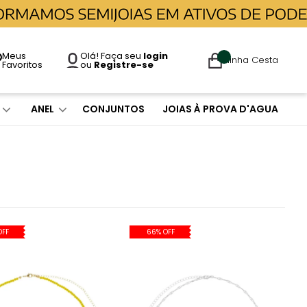
Meus
Olá! Faça seu
login
Minha Cesta
Favoritos
ou
Registre-se
ANEL
CONJUNTOS
JOIAS À PROVA D'AGUA
OFF
66% OFF