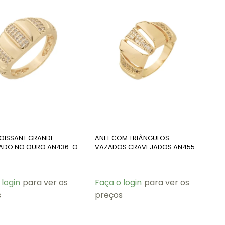
ROISSANT GRANDE
ANEL COM TRIÂNGULOS
ADO NO OURO AN436-O
VAZADOS CRAVEJADOS AN455-
O
 login
para ver os
Faça o login
para ver os
s
preços