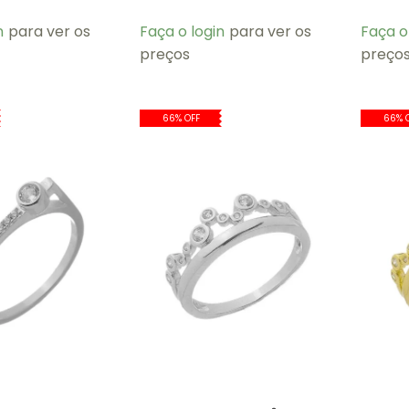
n
para ver os
Faça o login
para ver os
Faça o
preços
preço
66% OFF
66% 