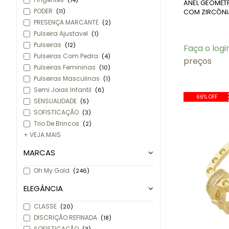
(14)
ANEL GEOMÉT
PODER
COM ZIRCÔNI
(11)
PRESENÇA MARCANTE
(2)
Pulseira Ajustavel
(1)
Pulseiras
(12)
Faça o logi
Pulseiras Com Pedra
(4)
preços
Pulseiras Femininas
(10)
Pulseiras Masculinas
(1)
Semi Joias Infantil
(6)
66% OFF
SENSUALIDADE
(5)
SOFISTICAÇÃO
(3)
Trio De Brincos
(2)
+ VEJA MAIS
MARCAS
Oh My Gold
(246)
ELEGÂNCIA
CLASSE
(20)
DISCRIÇÃO REFINADA
(18)
SOFISTICAÇÃO