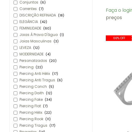
Conjuntos
(6)
Correntes
(7)
Faça o logi
DISCRIÇÃO REFINADA
(18)
preços
ELEGÂNCIA
(42)
FEMINILIDADE
(60)
Joias À Prova D'água
(1)
66% OFF
Joias Masculinas
(3)
LEVEZA
(12)
MODERNIDADE
(4)
Personalizados
(20)
Piercing
(22)
Piercing Anti Hélix
(17)
Piercing Anti Tragus
(6)
Piercing Conch
(5)
Piercing Daith
(12)
Piercing Fake
(34)
Piercing Flat
(7)
Piercing Hélix
(22)
Piercing Rook
(11)
Piercing Tragus
(17)
Pingentes