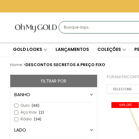
GOLD LOOKS
LANÇAMENTOS
COLEÇÕES
P
Home
DESCONTOS SECRETOS A PREÇO FIXO
FORAM ENCON
FILTRAR POR
Ordenar por:
BANHO
Ouro
66% OFF
(68)
Aço Inox
(2)
Ródio
(34)
LADO