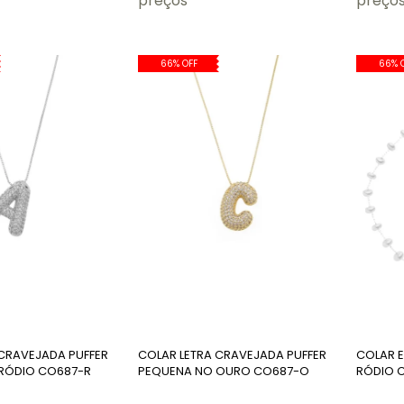
preços
preço
66% OFF
66% 
 CRAVEJADA PUFFER
COLAR LETRA CRAVEJADA PUFFER
COLAR E
RÓDIO CO687-R
PEQUENA NO OURO CO687-O
RÓDIO 