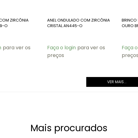
 COM ZIRCÔNIA
ANEL ONDULADO COM ZIRCÔNIA
BRINCO
29-O
CRISTAL AN445-O
OURO B
n
para ver os
Faça o login
para ver os
Faça o
preços
preço
VER MAIS...
Mais procurados