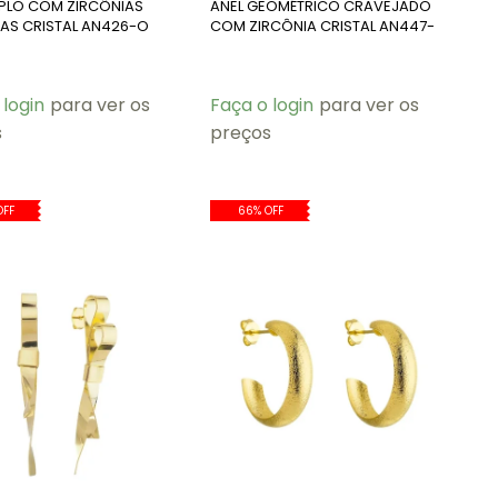
UPLO COM ZIRCÔNIAS
ANEL GEOMÉTRICO CRAVEJADO
AS CRISTAL AN426-O
COM ZIRCÔNIA CRISTAL AN447-
O
 login
para ver os
Faça o login
para ver os
s
preços
OFF
66% OFF