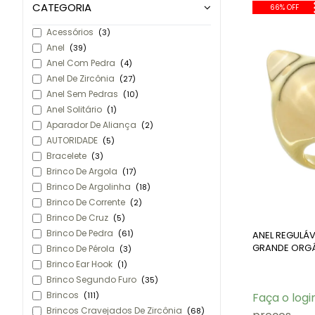
CATEGORIA
66% OFF
Acessórios
(3)
Anel
(39)
Anel Com Pedra
(4)
Anel De Zircônia
(27)
Anel Sem Pedras
(10)
Anel Solitário
(1)
Aparador De Aliança
(2)
AUTORIDADE
(5)
Bracelete
(3)
Brinco De Argola
(17)
Brinco De Argolinha
(18)
Brinco De Corrente
(2)
Brinco De Cruz
(5)
Brinco De Pedra
(61)
ANEL REGULÁ
GRANDE ORG
Brinco De Pérola
(3)
AN442-O
Brinco Ear Hook
(1)
Brinco Segundo Furo
(35)
Brincos
Faça o logi
(111)
Brincos Cravejados De Zircônia
(68)