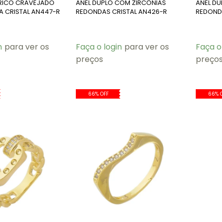
RICO CRAVEJADO
ANEL DUPLO COM ZIRCÔNIAS
ANEL D
A CRISTAL AN447-R
REDONDAS CRISTAL AN426-R
REDOND
n
para ver os
Faça o login
para ver os
Faça o
preços
preço
66% OFF
66% 