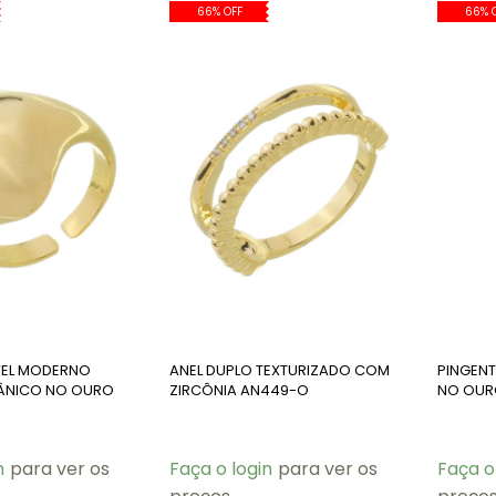
66% OFF
66% 
VEL MODERNO
ANEL DUPLO TEXTURIZADO COM
PINGEN
ÂNICO NO OURO
ZIRCÔNIA AN449-O
NO OUR
n
para ver os
Faça o login
para ver os
Faça o