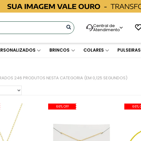
Central de
Atendimento
ERSONALIZADOS
BRINCOS
COLARES
PULSEIRAS
TRADOS
246 PRODUTOS
NESTA CATEGORIA (EM 0,125 SEGUNDOS)
66% OFF
66% 