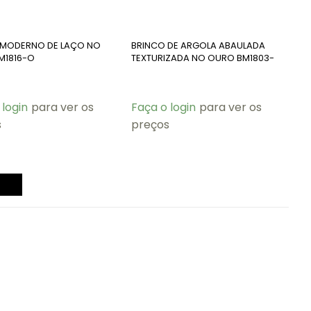
 MODERNO DE LAÇO NO
BRINCO DE ARGOLA ABAULADA
M1816-O
TEXTURIZADA NO OURO BM1803-
O
 login
para ver os
Faça o login
para ver os
s
preços