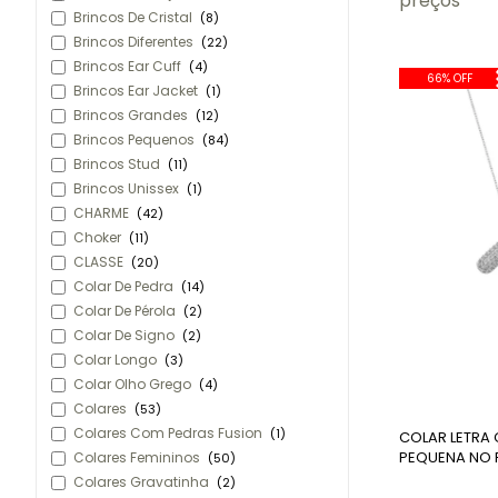
preços
Brincos De Cristal
(8)
Brincos Diferentes
(22)
Brincos Ear Cuff
(4)
66% OFF
Brincos Ear Jacket
(1)
Brincos Grandes
(12)
Brincos Pequenos
(84)
Brincos Stud
(11)
Brincos Unissex
(1)
CHARME
(42)
Choker
(11)
CLASSE
(20)
Colar De Pedra
(14)
Colar De Pérola
(2)
Colar De Signo
(2)
Colar Longo
(3)
Colar Olho Grego
(4)
Colares
(53)
Colares Com Pedras Fusion
(1)
COLAR LETRA
PEQUENA NO 
Colares Femininos
(50)
Colares Gravatinha
(2)