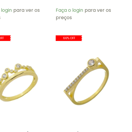
 login
para ver os
Faça o login
para ver os
s
preços
OFF
66% OFF