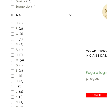
Direito
(10)
Esquerdo
(11)
LETRA
U
(1)
P
(2)
G
(1)
L
(3)
S
(5)
A
(1)
COLAR PERSO
B
(1)
INICIAIS E DA
C
(4)
D
(1)
E
(3)
Faça o logi
F
(1)
preços
H
(3)
I
(1)
J
(2)
66% OFF
K
(1)
N
(2)