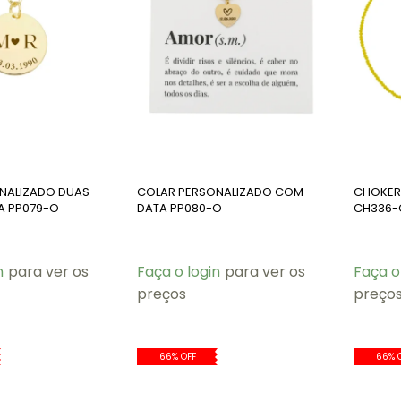
NALIZADO DUAS
COLAR PERSONALIZADO COM
CHOKER 
TA PP079-O
DATA PP080-O
CH336-
n
para ver os
Faça o login
para ver os
Faça o
preços
preço
66% OFF
66% 