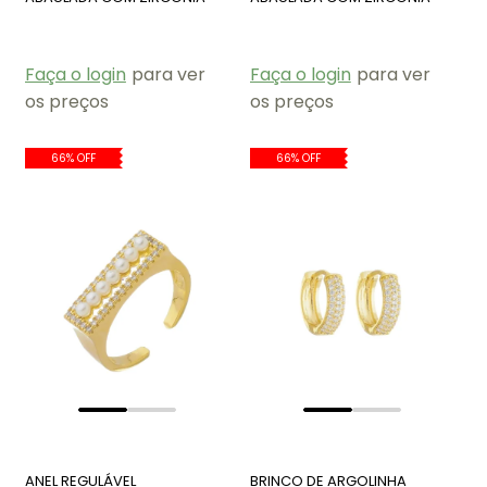
CRISTAL BM1812-O
CRISTAL BM1812-R
Faça o login
para ver
Faça o login
para ver
os preços
os preços
66% OFF
66% OFF
ANEL REGULÁVEL
BRINCO DE ARGOLINHA