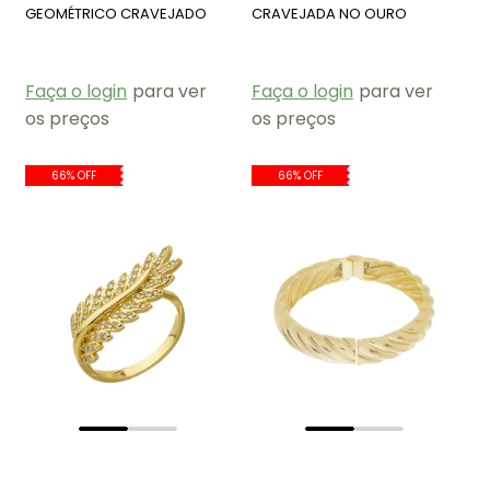
GEOMÉTRICO CRAVEJADO
CRAVEJADA NO OURO
COM PÉROLAS AN419-O
BM1754-O
Faça o login
para ver
Faça o login
para ver
os preços
os preços
66% OFF
66% OFF