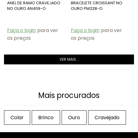
ANEL DE RAMO CRAVEJADO
BRACELETE CROISSANT NO
NO OURO AN409-O
OURO PM328-O
Faça o login
para ver
Faça o login
para ver
os preços
os preços
VER MAIS...
Mais procurados
Colar
Brinco
Ouro
Cravejado